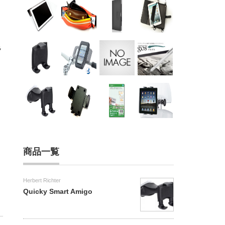
ラ
商品一覧
Herbert Richter
Quicky Smart Amigo