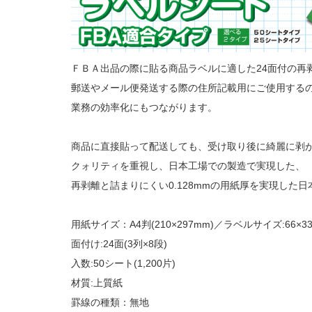
ＦＢＡ出品の際に貼る商品ラベルに適した24面付の再
郵送やメール便発送する際の住所記載用にご使用する
業務の効率化にもつながります。
商品に直接貼って配送しても、受け取り後に綺麗に剥
クォリティを重視し、日本工場での製造で実現した、
再剥離と詰まりにくい0.128mmの用紙厚を実現した
用紙サイズ：A4判(210×297mm)／ラベルサイズ:66×33
面付け:24面(3列×8段)
入数:50シート(1,200片)
材質:上質紙
罫線の種類：無地