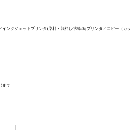
／インクジェットプリンタ(染料・顔料)／熱転写プリンタ／コピー（カ
部まで