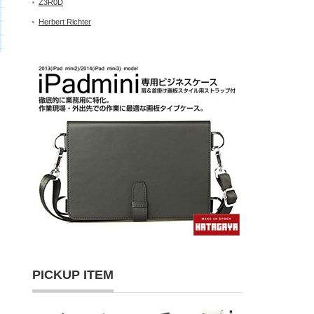
Z3R0D
Herbert Richter
PICKUP ITEM