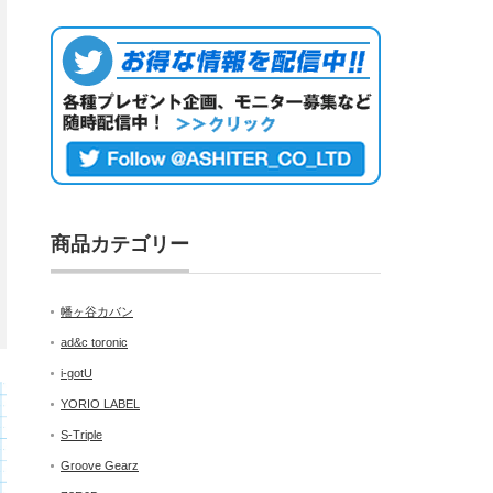
商品カテゴリー
幡ヶ谷カバン
ad&c toronic
i-gotU
YORIO LABEL
S-Triple
Groove Gearz