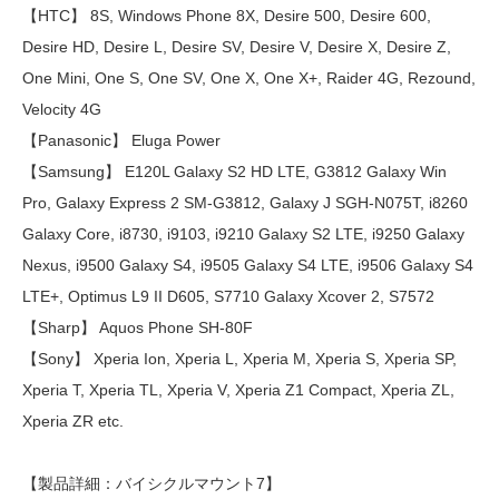
【HTC】 8S, Windows Phone 8X, Desire 500, Desire 600,
Desire HD, Desire L, Desire SV, Desire V, Desire X, Desire Z,
One Mini, One S, One SV, One X, One X+, Raider 4G, Rezound,
Velocity 4G
【Panasonic】 Eluga Power
【Samsung】 E120L Galaxy S2 HD LTE, G3812 Galaxy Win
Pro, Galaxy Express 2 SM-G3812, Galaxy J SGH-N075T, i8260
Galaxy Core, i8730, i9103, i9210 Galaxy S2 LTE, i9250 Galaxy
Nexus, i9500 Galaxy S4, i9505 Galaxy S4 LTE, i9506 Galaxy S4
LTE+, Optimus L9 II D605, S7710 Galaxy Xcover 2, S7572
【Sharp】 Aquos Phone SH-80F
【Sony】 Xperia Ion, Xperia L, Xperia M, Xperia S, Xperia SP,
Xperia T, Xperia TL, Xperia V, Xperia Z1 Compact, Xperia ZL,
Xperia ZR etc.
【製品詳細：バイシクルマウント7】